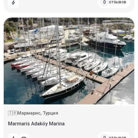
отзывов
0
bolt
Мармарис, Турция
🇹🇷
Marmaris Adaköy Marina
отзывов
0