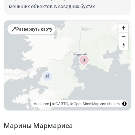
меньших объектов в соседних бухтах.
Места на карте
open_in_full
Развернуть карту
MapLibre
| ©
CARTO
, ©
OpenStreetMap
contributors
Марины Мармариса