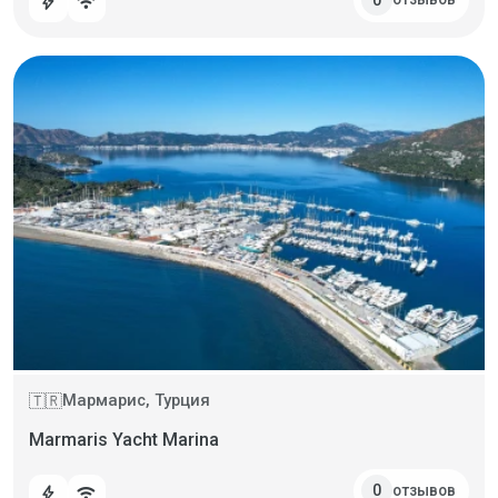
bolt
wifi
Мармарис, Турция
🇹🇷
Marmaris Yacht Marina
отзывов
0
bolt
wifi