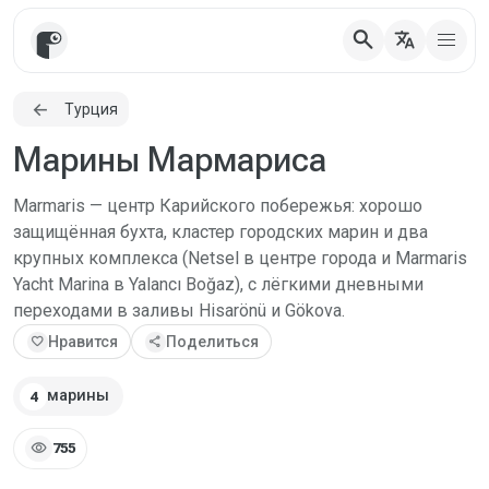
search
translate
Турция
Марины Мармариса
Marmaris — центр Карийского побережья: хорошо
защищённая бухта, кластер городских марин и два
крупных комплекса (Netsel в центре города и Marmaris
Yacht Marina в Yalancı Boğaz), с лёгкими дневными
переходами в заливы Hisarönü и Gökova.
favorite
Нравится
share
Поделиться
марины
4
visibility
755