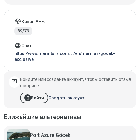
Детали марины
settings_input_antenna
Канал VHF:
69/73
language
Сайт:
https://www.marinturk.com.tr/en/marinas/gocek-
exclusive
Войдите или создайте аккаунт, чтобы оставить отзыв
rate_review
о марине.
login
Создать аккаунт
Войти
Ближайшие альтернативы
Port Azure Göcek