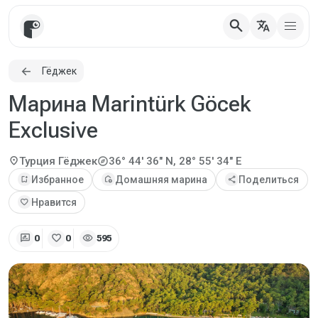
search
translate
Гёджек
Марина Marintürk Göcek
Exclusive
explore
location_on
Турция
Гёджек
36° 44' 36" N, 28° 55' 34" E
bookmark_add
Избранное
add_home
Домашняя марина
share
Поделиться
favorite
Нравится
rate_review
favorite
visibility
0
0
595