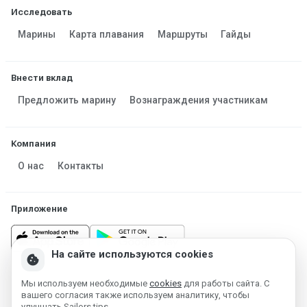
Исследовать
Марины
Карта плавания
Маршруты
Гайды
Внести вклад
Предложить марину
Вознаграждения участникам
Компания
О нас
Контакты
Приложение
На сайте используются cookies
cookie
Мы используем необходимые
cookies
для работы сайта. С
Made in Estonia
вашего согласия также используем аналитику, чтобы
Работает на MESF OÜ 2013-2026 ©
улучшать Sailors.tips.