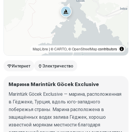
MapLibre
| ©
CARTO
, ©
OpenStreetMap
contributors
wifi
power
Интернет
Электричество
Марина Marintürk Göcek Exclusive
Marintürk Göcek Exclusive — марина, расположенная
в Гёджеке, Турция, вдоль юго-западного
побережья страны. Марина расположена в
защищённых водах залива Гёджек, хорошо
известной морякам местности благодаря