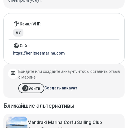
спектром услуг.
Детали марины
settings_input_antenna
Канал VHF:
67
language
Сайт:
https://benitsesmarina.com
Войдите или создайте аккаунт, чтобы оставить отзыв
rate_review
о марине.
login
Создать аккаунт
Войти
Ближайшие альтернативы
Mandraki Marina Corfu Sailing Club