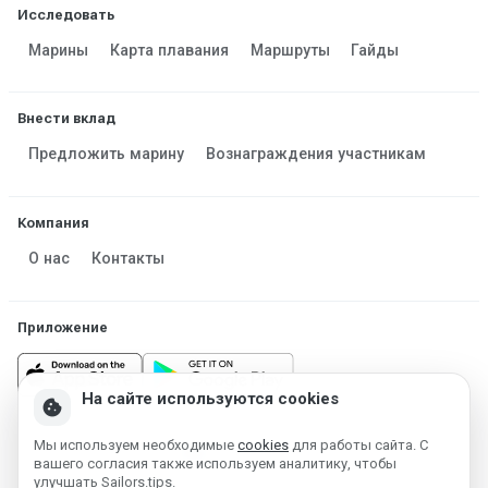
Исследовать
Марины
Карта плавания
Маршруты
Гайды
Внести вклад
Предложить марину
Вознаграждения участникам
Компания
О нас
Контакты
Приложение
На сайте используются cookies
cookie
Мы используем необходимые
cookies
для работы сайта. С
Made in Estonia
вашего согласия также используем аналитику, чтобы
Работает на MESF OÜ 2013-2026 ©
улучшать Sailors.tips.