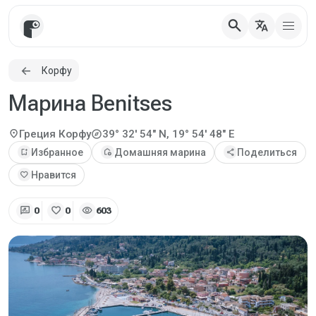
search
translate
Корфу
Марина Benitses
explore
location_on
Греция
Корфу
39° 32' 54" N, 19° 54' 48" E
bookmark_add
Избранное
add_home
Домашняя марина
share
Поделиться
favorite
Нравится
rate_review
favorite
visibility
0
0
603