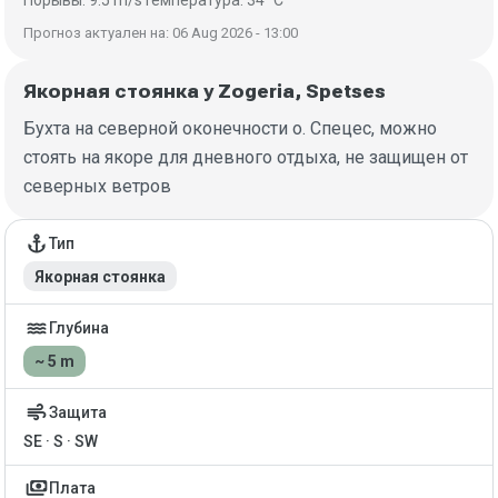
Прогноз актуален на: 06 Aug 2026 - 13:00
Якорная стоянка у Zogeria, Spetses
Бухта на северной оконечности о. Спецес, можно
стоять на якоре для дневного отдыха, не защищен от
северных ветров
Детали якорной стоянки
anchor
Тип
Якорная стоянка
water
Глубина
~ 5 m
air
Защита
SE · S · SW
payments
Плата