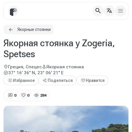
search
translate
Якорные стоянки
Якорная стоянка у Zogeria,
Spetses
location_on
anchor
Греция, Спецес
Якорная стоянка
explore
37° 16' 36" N, 23° 06' 21" E
bookmark_add
Избранное
share
Поделиться
favorite
Нравится
rate_review
favorite
visibility
0
0
284