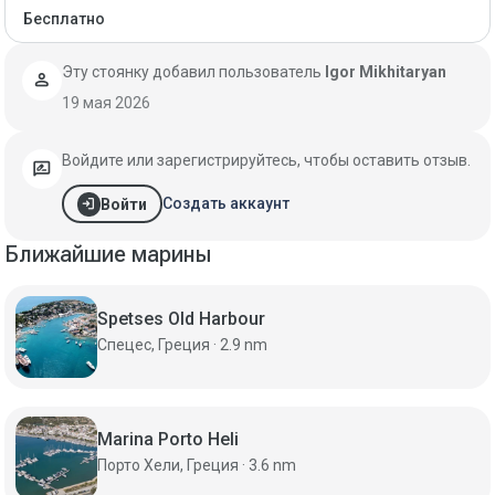
Бесплатно
Эту стоянку добавил пользователь
Igor Mikhitaryan
person
19 мая 2026
Войдите или зарегистрируйтесь, чтобы оставить отзыв.
rate_review
login
Создать аккаунт
Войти
Ближайшие марины
Spetses Old Harbour
Спецес, Греция · 2.9 nm
Marina Porto Heli
Порто Хели, Греция · 3.6 nm