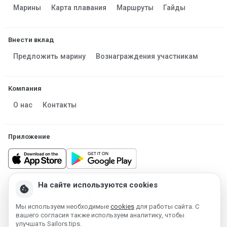
Марины
Карта плавания
Маршруты
Гайды
Внести вклад
Предложить марину
Вознаграждения участникам
Компания
О нас
Контакты
Приложение
На сайте используются cookies
cookie
Made in Estonia
Работает на MESF OÜ 2013-2026 ©
Мы используем необходимые
cookies
для работы сайта. С
вашего согласия также используем аналитику, чтобы
Условия использования
Политика конфиденциальности
улучшать Sailors.tips.