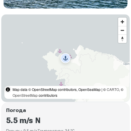
anchor
Map data © OpenStreetMap contributors, OpenSeaMap | ©
CARTO
, ©
OpenStreetMap
contributors
Погода
5.5 m/s N
Порывы: 9.5 m/s
Температура: 34 °C