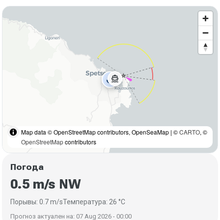
directions_boat
anchor
Map data © OpenStreetMap contributors, OpenSeaMap | ©
CARTO
, ©
OpenStreetMap
contributors
Погода
0.5 m/s NW
Порывы: 0.7 m/s
Температура: 26 °C
Прогноз актуален на: 07 Aug 2026 - 00:00