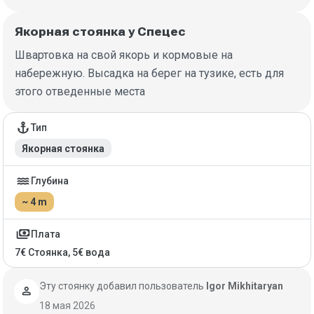
Якорная стоянка у Спецес
Швартовка на свой якорь и кормовые на
набережную. Высадка на берег на тузике, есть для
этого отведенные места
Детали якорной стоянки
anchor
Тип
Якорная стоянка
water
Глубина
~ 4 m
payments
Плата
7€ Стоянка, 5€ вода
Эту стоянку добавил пользователь
Igor Mikhitaryan
person
18 мая 2026