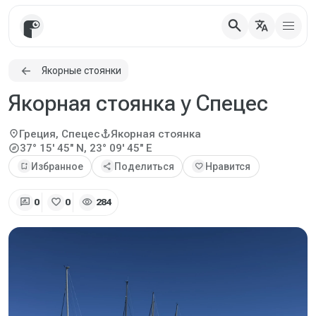
search
translate
Якорные стоянки
Якорная стоянка у Спецес
location_on
anchor
Греция, Спецес
Якорная стоянка
explore
37° 15' 45" N, 23° 09' 45" E
bookmark_add
Избранное
share
Поделиться
favorite
Нравится
rate_review
favorite
visibility
0
0
284