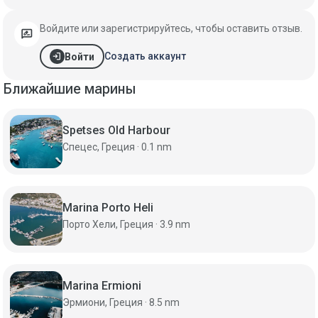
Войдите или зарегистрируйтесь, чтобы оставить отзыв.
rate_review
login
Создать аккаунт
Войти
Ближайшие марины
Spetses Old Harbour
Спецес, Греция · 0.1 nm
Marina Porto Heli
Порто Хели, Греция · 3.9 nm
Marina Ermioni
Эрмиони, Греция · 8.5 nm