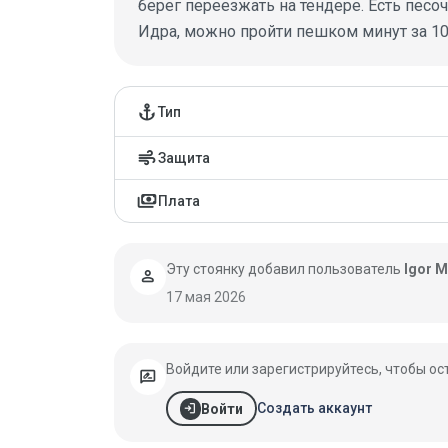
берег переезжать на тендере. Есть песоч
Идра, можно пройти пешком минут за 1
Детали якорной стоян
anchor
Тип
air
Защита
payments
Плата
Эту стоянку добавил пользователь
Igor M
person
17 мая 2026
Войдите или зарегистрируйтесь, чтобы ос
rate_review
login
Создать аккаунт
Войти