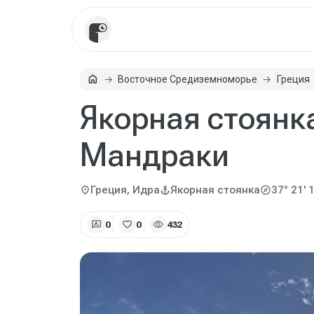
home
Восточное Средиземноморье
Греция
Главная
Якорная стоянка
Мандраки
explore
location_on
anchor
Греция, Идра
Якорная стоянка
37° 21' 1
rate_review
favorite
visibility
0
0
432