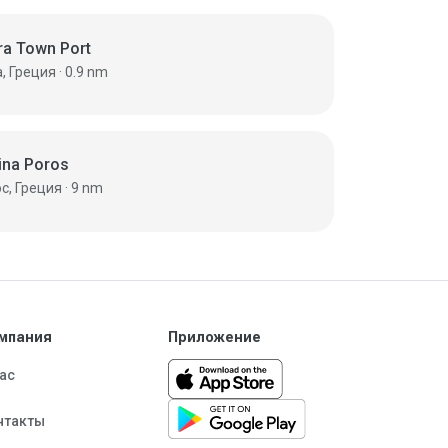
ra Town Port
Идра, Греция · 0.9 nm
ina Poros
Порос, Греция · 9 nm
мпания
Приложение
нас
нтакты