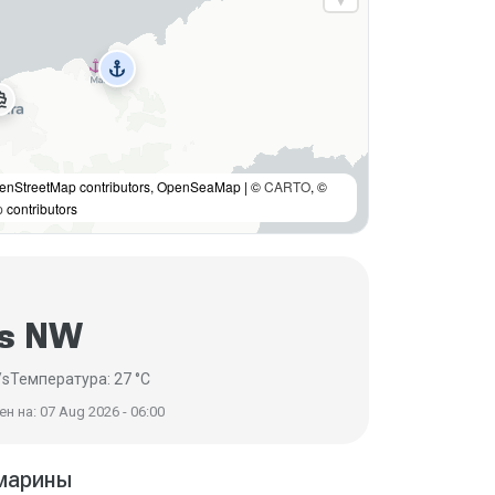
anchor
ns_boat
enStreetMap contributors, OpenSeaMap | ©
CARTO
, ©
p
contributors
/s NW
/s
Температура: 27 °C
н на: 07 Aug 2026 - 06:00
марины