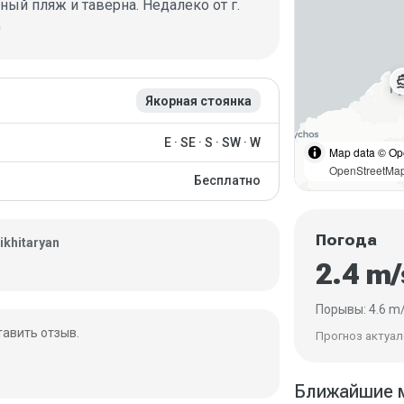
ный пляж и таверна. Недалеко от г.
0
directio
ки
Якорная стоянка
E · SE · S · SW · W
Map data © Op
OpenStreetMa
Бесплатно
Погода
ikhitaryan
2.4 m
Порывы: 4.6 m
тавить отзыв.
Прогноз актуале
Ближайшие 