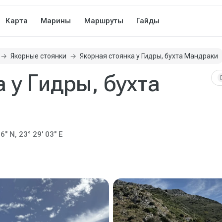
Карта
Марины
Маршруты
Гайды
Якорные стоянки
Якорная стоянка у Гидры, бухта Мандраки
 у Гидры, бухта
bookm
6" N, 23° 29' 03" E