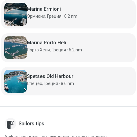
Marina Ermioni
Эрмиони, Греция · 0.2 nm
Marina Porto Heli
Порто Хели, Греция · 6.2 nm
Spetses Old Harbour
Спецес, Греция · 8.6 nm
Sailors.tips помогает шкиперам находить марины,