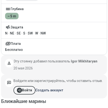
water
Глубина
~ 5 m
air
Защита
N · NE · SE · S · SW · W · NW
payments
Плата
Бесплатно
Эту стоянку добавил пользователь
Igor Mikhitaryan
person
20 мая 2026
Войдите или зарегистрируйтесь, чтобы оставить отзыв.
rate_review
login
Создать аккаунт
Войти
Ближайшие марины