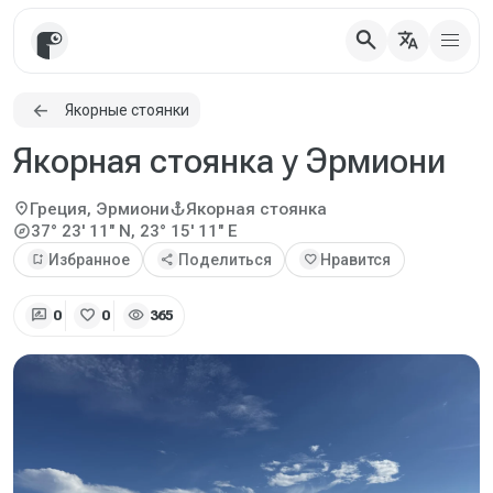
search
translate
Якорные стоянки
Якорная стоянка у Эрмиони
location_on
anchor
Греция, Эрмиони
Якорная стоянка
explore
37° 23' 11" N, 23° 15' 11" E
bookmark_add
Избранное
share
Поделиться
favorite
Нравится
rate_review
favorite
visibility
0
0
365