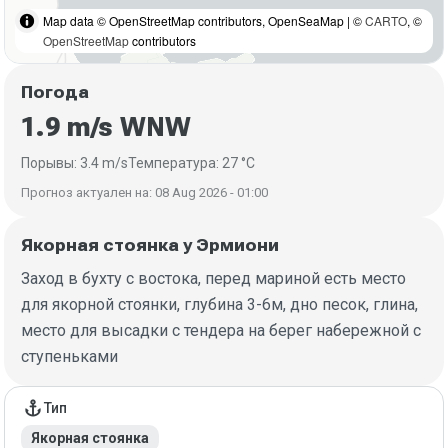
Map data © OpenStreetMap contributors, OpenSeaMap | ©
CARTO
, ©
OpenStreetMap
contributors
Погода
1.9 m/s WNW
Порывы: 3.4 m/s
Температура: 27 °C
Прогноз актуален на: 08 Aug 2026 - 01:00
Якорная стоянка у Эрмиони
Заход в бухту с востока, перед мариной есть место
для якорной стоянки, глубина 3-6м, дно песок, глина,
место для высадки с тендера на берег набережной с
ступеньками
Детали якорной стоянки
anchor
Тип
Якорная стоянка