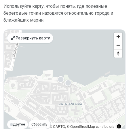
Используйте карту, чтобы понять, где полезные
береговые точки находятся относительно города и
ближайших марин.
open_in_full
Развернуть карту
Другое
Сбросить
MapLibre
| ©
CARTO
, ©
OpenStreetMap
contributors