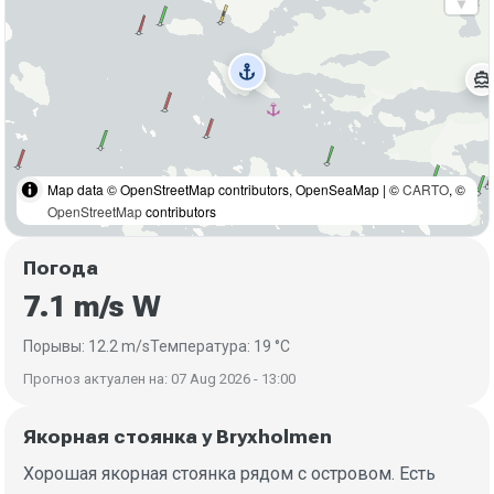
anchor
directions_boat
Map data © OpenStreetMap contributors, OpenSeaMap | ©
CARTO
, ©
OpenStreetMap
contributors
Погода
7.1 m/s W
Порывы: 12.2 m/s
Температура: 19 °C
Прогноз актуален на: 07 Aug 2026 - 13:00
Якорная стоянка у Bryxholmen
Хорошая якорная стоянка рядом с островом. Есть