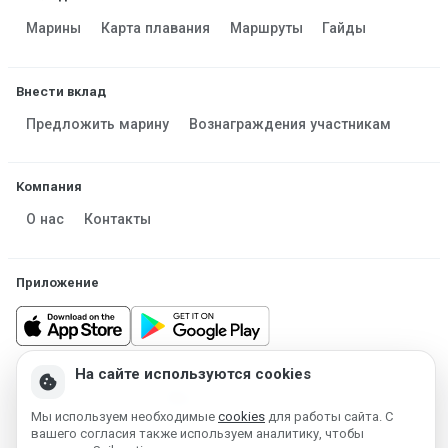
Марины
Карта плавания
Маршруты
Гайды
Внести вклад
Предложить марину
Вознаграждения участникам
Компания
О нас
Контакты
Приложение
На сайте используются cookies
cookie
Made in Estonia
Работает на MESF OÜ 2013-2026 ©
Мы используем необходимые
cookies
для работы сайта. С
вашего согласия также используем аналитику, чтобы
Условия использования
Политика конфиденциальности