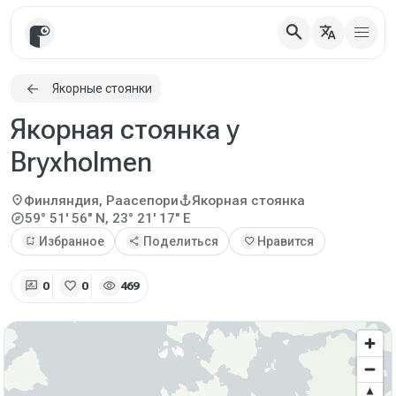
search
translate
Якорные стоянки
Якорная стоянка у
Bryxholmen
location_on
anchor
Финляндия, Раасепори
Якорная стоянка
explore
59° 51' 56" N, 23° 21' 17" E
bookmark_add
Избранное
share
Поделиться
favorite
Нравится
rate_review
favorite
visibility
0
0
469