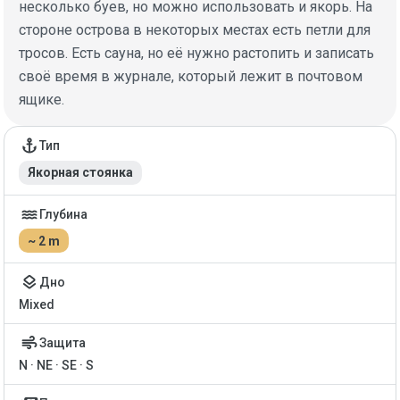
несколько буев, но можно использовать и якорь. На
стороне острова в некоторых местах есть петли для
тросов. Есть сауна, но её нужно растопить и записать
своё время в журнале, который лежит в почтовом
ящике.
Детали якорной стоянки
anchor
Тип
Якорная стоянка
water
Глубина
~ 2 m
layers
Дно
Mixed
air
Защита
N · NE · SE · S