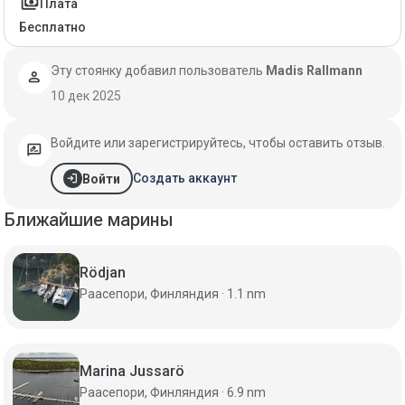
payments
Плата
Бесплатно
Эту стоянку добавил пользователь
Madis Rallmann
person
10 дек 2025
Войдите или зарегистрируйтесь, чтобы оставить отзыв.
rate_review
login
Создать аккаунт
Войти
Ближайшие марины
Rödjan
Раасепори, Финляндия · 1.1 nm
Marina Jussarö
Раасепори, Финляндия · 6.9 nm