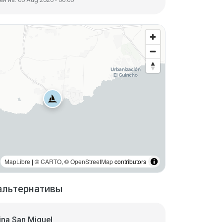
MapLibre
| ©
CARTO
, ©
OpenStreetMap
contributors
альтернативы
ina San Miguel