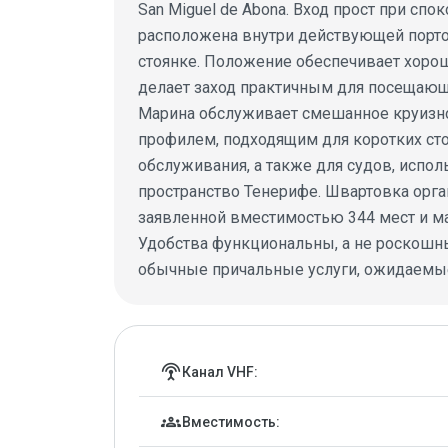
San Miguel de Abona. Вход прост при сп
расположена внутри действующей порто
стоянке. Положение обеспечивает хорош
делает заход практичным для посещающ
Марина обслуживает смешанное круизное
профилем, подходящим для коротких сто
обслуживания, а также для судов, исп
пространство Тенерифе. Швартовка орган
заявленной вместимостью 344 мест и м
Удобства функциональны, а не роскошны,
обычные причальные услуги, ожидаемые
Детали марины
settings_input_antenna
Канал VHF:
groups
Вместимость: