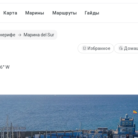
Карта
Марины
Маршруты
Гайды
нерифе
Марина del Sur
bookmark_add
Избранное
add_home
Домаш
36" W