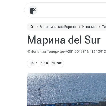
home
Атлантическая Европа
Испания
Те
Главная
Марина del Sur
explore
location_on
Испания
Тенерифе
28° 00' 28" N, 16° 39' 
rate_review
favorite
visibility
0
0
302