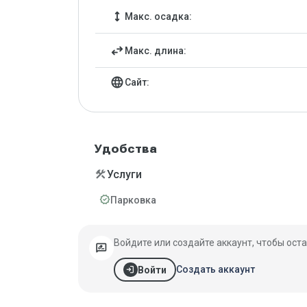
height
Макс. осадка:
swap_horiz
Макс. длина:
language
Сайт:
Удобства
construction
Услуги
verified
Парковка
Войдите или создайте аккаунт, чтобы оста
rate_review
login
Создать аккаунт
Войти