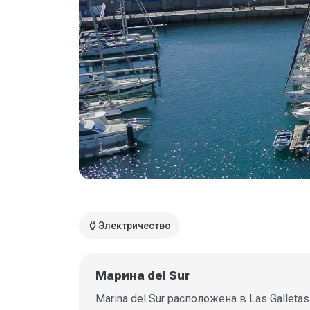
power
Электричество
Марина del Sur
Marina del Sur расположена в Las Galle