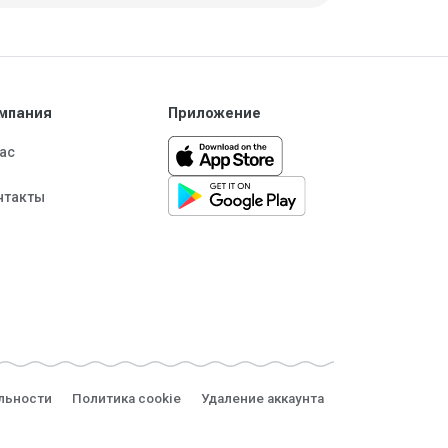
мпания
Приложение
нас
нтакты
льности
Политика cookie
Удаление аккаунта