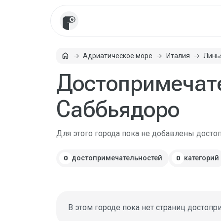
home
Адриатическое море
Италия
Линь
Главная
Достопримечате
Саббьядоро
Для этого города пока не добавлены досто
достопримечательностей
категорий
0
0
В этом городе пока нет страниц достопр