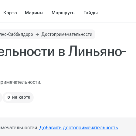
Карта
Марины
Маршруты
Гайды
яно-Саббьядоро
Достопримечательности
льности в Линьяно-
примечательности.
на карте
0
имечательностей.
Добавить достопримечательность
.