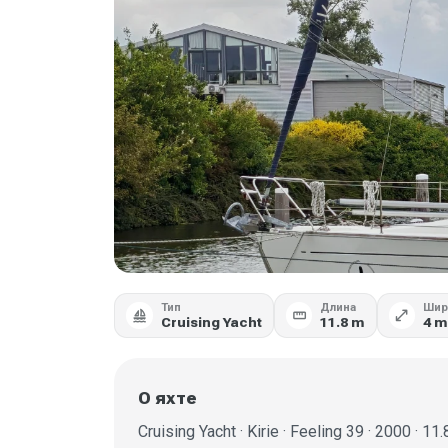
Тип
Длина
Шир
sailing
straighten
open_in_full
Cruising Yacht
11.8 m
4 m
О яхте
Cruising Yacht · Kirie · Feeling 39 · 2000 · 11.