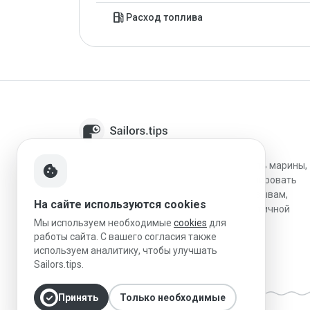
local_gas_station
Расход топлива
Sailors.tips помогает шкиперам находить марины,
cookie
сравнивать направления и лучше планировать
остановки благодаря проверенным отзывам,
На сайте используются cookies
локальным знаниям о плавании и практичной
Мы используем необходимые
cookies
для
информации для маршрута.
работы сайта. С вашего согласия также
используем аналитику, чтобы улучшать
Sailors.tips.
check_circle
Принять
Только необходимые