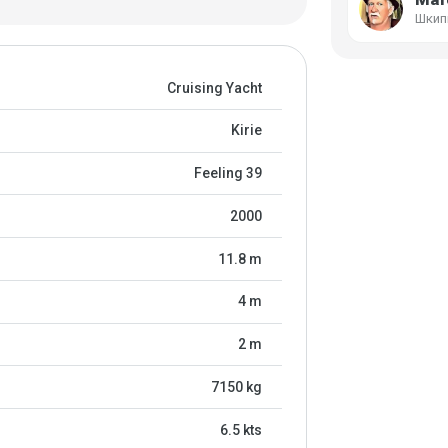
Шкип
Cruising Yacht
Kirie
Feeling 39
2000
11.8 m
4 m
2 m
7150 kg
6.5 kts