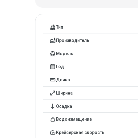
Характеристики
sailing
Тип
factory
Производитель
directions_boat
Модель
calendar_month
Год
straighten
Длина
open_in_full
Ширина
south
Осадка
weight
Водоизмещение
speed
Крейсерская скорость