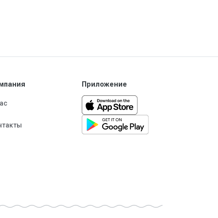
мпания
Приложение
нас
нтакты