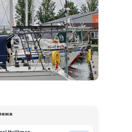
пажа
cel Huijkman