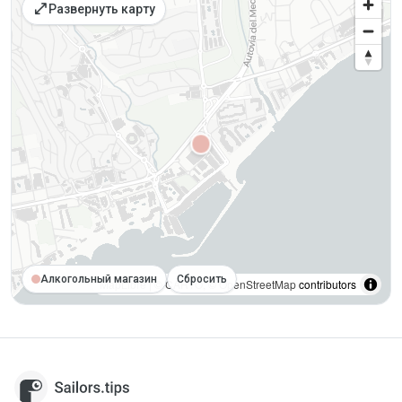
open_in_full
Развернуть карту
Алкогольный магазин
Сбросить
MapLibre
| ©
CARTO
, ©
OpenStreetMap
contributors