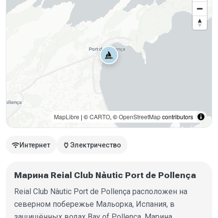
MapLibre
| ©
CARTO
, ©
OpenStreetMap
contributors
wifi
power
Интернет
Электричество
Марина Reial Club Nàutic Port de Pollença
Reial Club Nàutic Port de Pollença расположен на
северном побережье Мальорка, Испания, в
защищённых водах Bay of Pollença. Марина