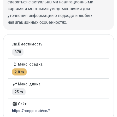
сверяться с актуальными навигационными
картами и местными уведомлениями для
уточнения информации о подходе и любых
навигационных особенностях.
Детали марины
groups
Вместимость:
378
height
Макс. осадка:
2.8 m
swap_horiz
Макс. длина:
25 m
language
Сайт:
https://rcnpp.club/en/f