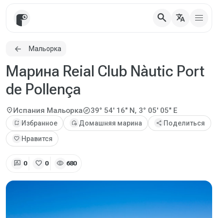
search
translate
Мальорка
Марина Reial Club Nàutic Port
de Pollença
explore
location_on
Испания
Мальорка
39° 54' 16" N, 3° 05' 05" E
bookmark_add
Избранное
add_home
Домашняя марина
share
Поделиться
favorite
Нравится
rate_review
favorite
visibility
0
0
680