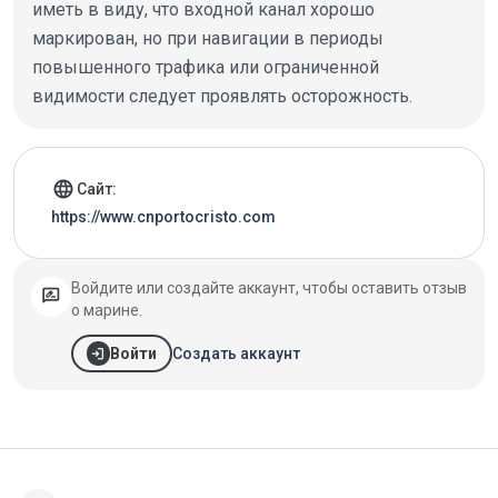
иметь в виду, что входной канал хорошо
маркирован, но при навигации в периоды
повышенного трафика или ограниченной
видимости следует проявлять осторожность.
Детали марины
language
Сайт:
https://www.cnportocristo.com
Войдите или создайте аккаунт, чтобы оставить отзыв
rate_review
о марине.
login
Создать аккаунт
Войти