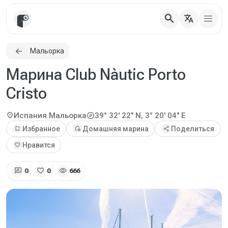
search
translate
Мальорка
Марина Club Nàutic Porto
Cristo
explore
location_on
Испания
Мальорка
39° 32' 22" N, 3° 20' 04" E
bookmark_add
Избранное
add_home
Домашняя марина
share
Поделиться
favorite
Нравится
rate_review
favorite
visibility
0
0
666