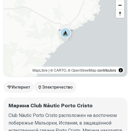
MapLibre
| ©
CARTO
, ©
OpenStreetMap
contributors
wifi
power
Интернет
Электричество
Марина Club Nàutic Porto Cristo
Club Nàutic Porto Cristo расположен на восточном
побережье Мальорки, Испания, в защищённой
естественной гавани Porto Cristo. Марина находится