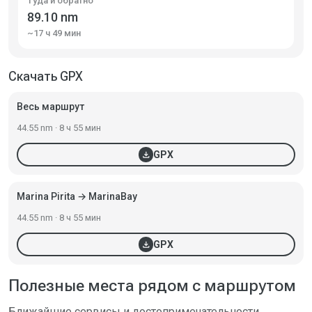
Туда и обратно
89.10 nm
~17 ч 49 мин
Скачать GPX
Весь маршрут
44.55 nm · 8 ч 55 мин
download
GPX
Marina Pirita → MarinaBay
44.55 nm · 8 ч 55 мин
download
GPX
Полезные места рядом с маршрутом
Ближайшие сервисы и достопримечательности,