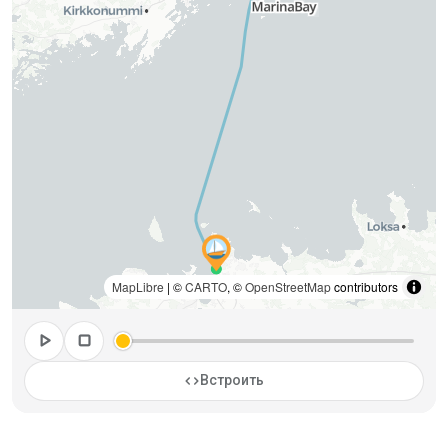
MapLibre
| ©
CARTO
, ©
OpenStreetMap
contributors
play_arrow
stop
code
Встроить