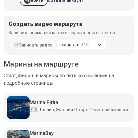
login
Создать аккаунт
Войти
Создать видео маршрута
Запишите анимацию карты в формате для соцсетей.
movie
Записать видео
Марины на маршруте
Старт, финиш и марины по пути со ссылками на
подробные страницы.
Marina Pirita
🇪🇪
Таллин, Эстония · Старт · 9 мест поблизости
MarinaBay