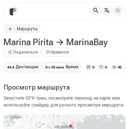
search
translate
Маршруты
Marina Pirita → MarinaBay
share
Поделиться
favorite
Нравится
rate_review
favorite
visibility
Дистанция
Время
44.6
8 ч 55 мин
0
0
95
Просмотр маршрута
Запустите GPX-трек, посмотрите переход на карте или
используйте слайдер для ручного просмотра маршрута.