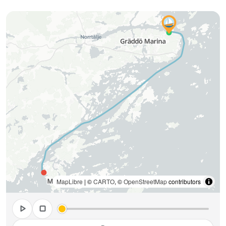
MapLibre
| ©
CARTO
, ©
OpenStreetMap
contributors
play_arrow
stop