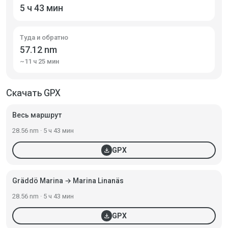
5 ч 43 мин
Туда и обратно
57.12 nm
~11 ч 25 мин
Скачать GPX
Весь маршрут
28.56 nm · 5 ч 43 мин
download
GPX
Gräddö Marina → Marina Linanäs
28.56 nm · 5 ч 43 мин
download
GPX