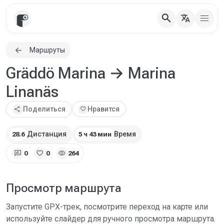
search
translate
Маршруты
Gräddö Marina → Marina
Linanäs
share
Поделиться
favorite
Нравится
Дистанция
Время
28.6
5 ч 43 мин
rate_review
favorite
visibility
0
0
264
Просмотр маршрута
Запустите GPX-трек, посмотрите переход на карте или
используйте слайдер для ручного просмотра маршрута.