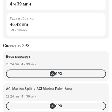
4 ч 39 мин
Туда и обратно
46.48 nm
~9 ч 18 мин
Скачать GPX
Весь маршрут
23.24 nm · 4 ч 39 мин
download
GPX
ACI Marina Split → ACI Marina Palmižana
23.24 nm · 4 ч 39 мин
download
GPX