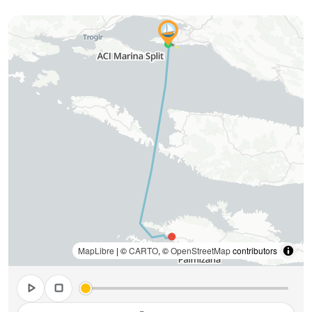
MapLibre
| ©
CARTO
, ©
OpenStreetMap
contributors
play_arrow
stop