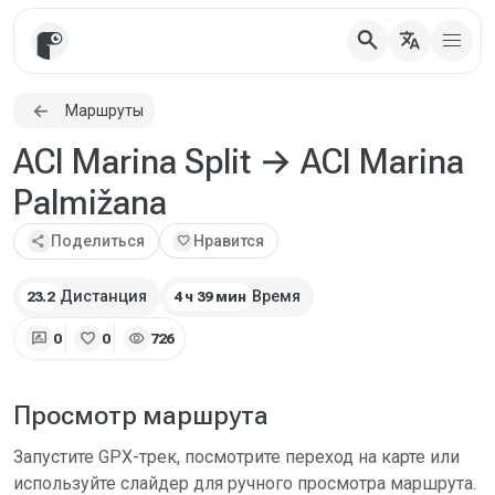
search
translate
Маршруты
ACI Marina Split → ACI Marina
Palmižana
share
Поделиться
favorite
Нравится
Дистанция
Время
23.2
4 ч 39 мин
rate_review
favorite
visibility
0
0
726
Просмотр маршрута
Запустите GPX-трек, посмотрите переход на карте или
используйте слайдер для ручного просмотра маршрута.