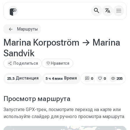
search
translate
Маршруты
Marina Korpoström → Marina
Sandvik
share
Поделиться
favorite
Нравится
rate_review
favorite
visibility
Дистанция
Время
25.3
5 ч 4 мин
0
0
205
Просмотр маршрута
Запустите GPX-трек, посмотрите переход на карте или
используйте слайдер для ручного просмотра маршрута.