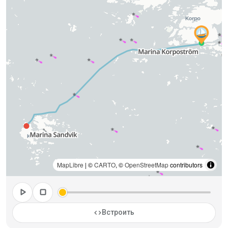
MapLibre
| ©
CARTO
, ©
OpenStreetMap
contributors
play_arrow
stop
code
Встроить