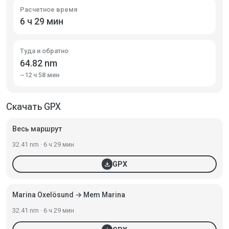
Расчетное время
6 ч 29 мин
Туда и обратно
64.82 nm
~12 ч 58 мин
Скачать GPX
Весь маршрут
32.41 nm · 6 ч 29 мин
download
GPX
Marina Oxelösund → Mem Marina
32.41 nm · 6 ч 29 мин