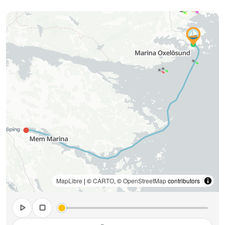
MapLibre
| ©
CARTO
, ©
OpenStreetMap
contributors
play_arrow
stop