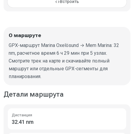
code
Встроить
О маршруте
GPX-маршрут Marina Oxelösund → Mem Marina: 32
nm, расчетное время 6 ч 29 мин при 5 узлах.
Смотрите трек на карте и скачивайте полный
маршрут или отдельные GPX-сегменты для
планирования.
Детали маршрута
Дистанция
32.41 nm