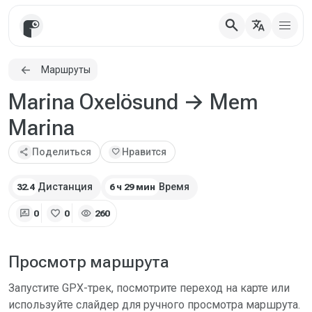
search
translate
Маршруты
Marina Oxelösund → Mem
Marina
share
Поделиться
favorite
Нравится
Дистанция
Время
32.4
6 ч 29 мин
rate_review
favorite
visibility
0
0
260
Просмотр маршрута
Запустите GPX-трек, посмотрите переход на карте или
используйте слайдер для ручного просмотра маршрута.