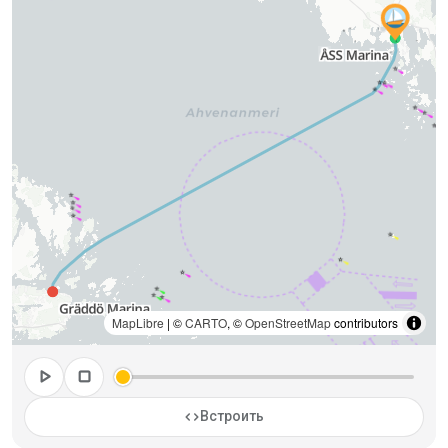
MapLibre
| ©
CARTO
, ©
OpenStreetMap
contributors
play_arrow
stop
code
Встроить