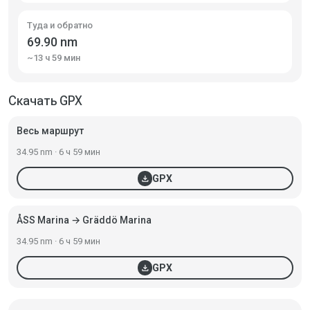
Туда и обратно
69.90 nm
~13 ч 59 мин
Скачать GPX
Весь маршрут
34.95 nm · 6 ч 59 мин
download
GPX
ÅSS Marina → Gräddö Marina
34.95 nm · 6 ч 59 мин
download
GPX