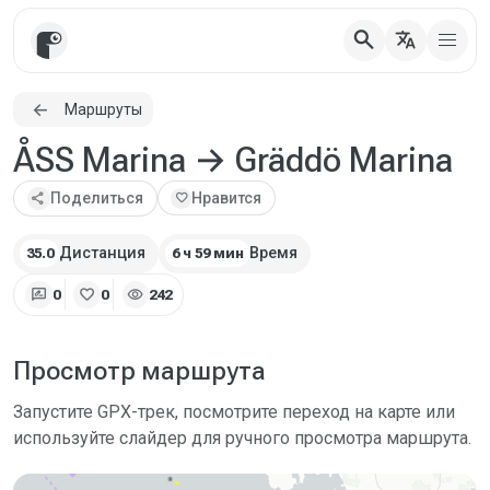
search
translate
Маршруты
ÅSS Marina → Gräddö Marina
share
Поделиться
favorite
Нравится
Дистанция
Время
35.0
6 ч 59 мин
rate_review
favorite
visibility
0
0
242
Просмотр маршрута
Запустите GPX-трек, посмотрите переход на карте или
используйте слайдер для ручного просмотра маршрута.