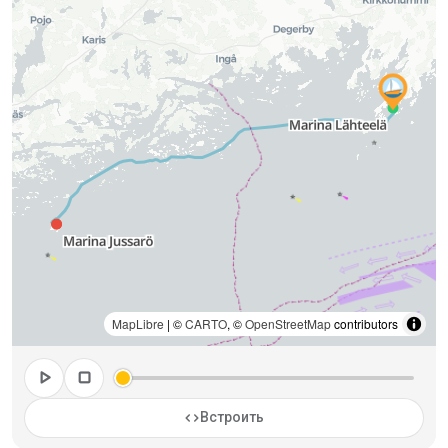
MapLibre
| ©
CARTO
, ©
OpenStreetMap
contributors
play_arrow
stop
code
Встроить