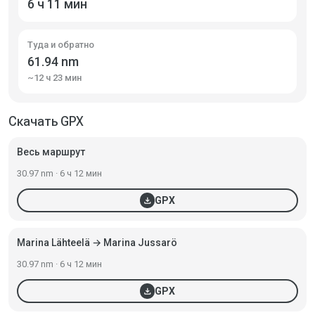
6 ч 11 мин
Туда и обратно
61.94 nm
~12 ч 23 мин
Скачать GPX
Весь маршрут
30.97 nm · 6 ч 12 мин
download
GPX
Marina Lähteelä → Marina Jussarö
30.97 nm · 6 ч 12 мин
download
GPX