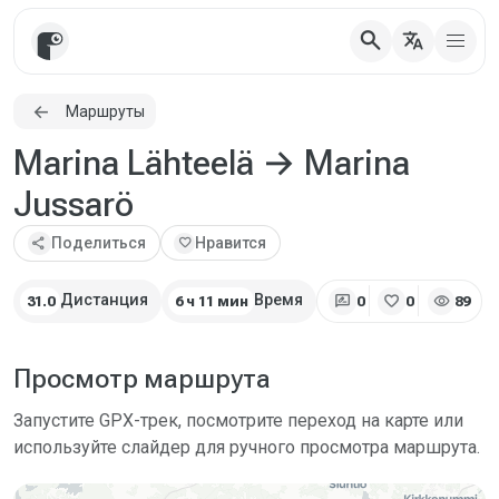
search
translate
Маршруты
Marina Lähteelä → Marina
Jussarö
share
Поделиться
favorite
Нравится
rate_review
favorite
visibility
Дистанция
Время
31.0
6 ч 11 мин
0
0
89
Просмотр маршрута
Запустите GPX-трек, посмотрите переход на карте или
используйте слайдер для ручного просмотра маршрута.