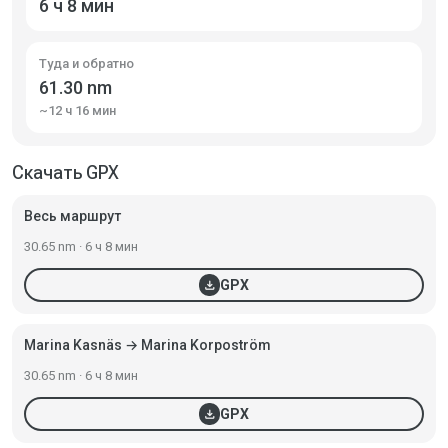
6 ч 8 мин
Туда и обратно
61.30 nm
~12 ч 16 мин
Скачать GPX
Весь маршрут
30.65 nm · 6 ч 8 мин
download
GPX
Marina Kasnäs → Marina Korpoström
30.65 nm · 6 ч 8 мин
download
GPX