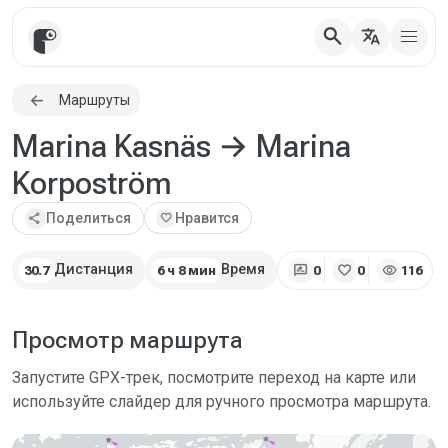
search
translate
Маршруты
Marina Kasnäs → Marina
Korpoström
share
Поделиться
favorite
Нравится
rate_review
favorite
visibility
Дистанция
Время
30.7
6 ч 8 мин
0
0
116
Просмотр маршрута
Запустите GPX-трек, посмотрите переход на карте или
используйте слайдер для ручного просмотра маршрута.