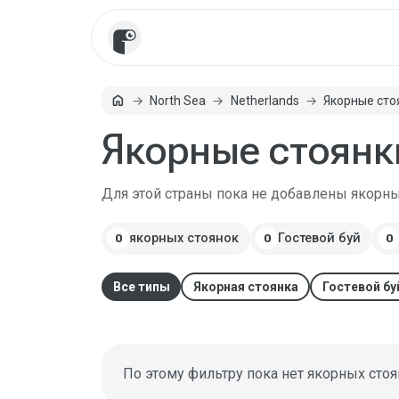
Главная
home
North Sea
Netherlands
Якорные сто
Якорные стоянки
Для этой страны пока не добавлены якорны
якорных стоянок
Гостевой буй
0
0
0
Все типы
Якорная стоянка
Гостевой бу
По этому фильтру пока нет якорных стоя