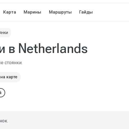
Карта
Марины
Маршруты
Гайды
янки
 в Netherlands
е стоянки.
на карте
й
нок.