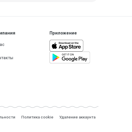
мпания
Приложение
нас
нтакты
льности
Политика cookie
Удаление аккаунта