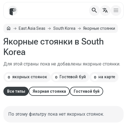
search
translate
Главная
home
East Asia Seas
South Korea
Якорные стоянки
Якорные стоянки в South
Korea
Для этой страны пока не добавлены якорные стоянки.
якорных стоянок
Гостевой буй
на карте
0
0
0
Все типы
Якорная стоянка
Гостевой буй
По этому фильтру пока нет якорных стоянок.