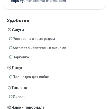
https://yumenoshima-marina.com
Удобства
construction
Услуги
verified
Рестораны и кафе рядом
verified
Автомат с напитками и снеками
verified
Парковка
explore
Досуг
verified
Площадка для собак
water_drop
Топливо
verified
Дизель
language
Языки персонала