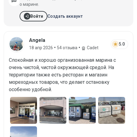
rate_review
о марине.
login
Создать аккаунт
Войти
Отзыв от Angela, 18 апр 2026
Angela
star
5.0
•
•
18 апр 2026
54 отзыва
Cadet
workspace_premium
Спокойная и хорошо организованная марина с
очень чистой, чистой окружающей средой. На
территории также есть ресторан и магазин
мореходных товаров, что делает остановку
особенно удобной.