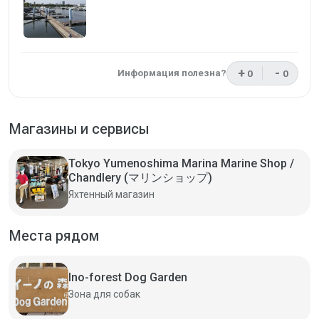
+
-
Информация полезна?
0
0
Отзыв был пол
Отзыв н
Магазины и сервисы
Tokyo Yumenoshima Marina Marine Shop /
Chandlery (マリンショップ)
Яхтенный магазин
Места рядом
Ino-forest Dog Garden
Зона для собак