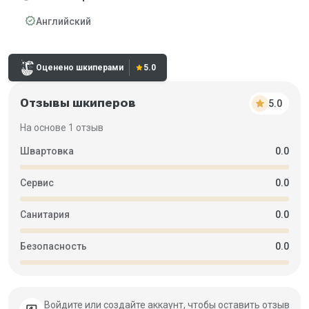
verified
Английский
Рейтинг:
Оценено шкиперами
star
5.0
Отзывы шкиперов
star
5.0
На основе 1 отзыв
Швартовка
0.0
Сервис
0.0
Санитария
0.0
Безопасность
0.0
Войдите или создайте аккаунт, чтобы оставить отзыв