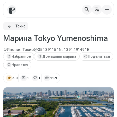
search
translate
Токио
Марина Tokyo Yumenoshima
explore
location_on
Япония
Токио
35° 39' 15" N, 139° 49' 49" E
bookmark_add
Избранное
add_home
Домашняя марина
share
Поделиться
favorite
Нравится
star
rate_review
favorite
visibility
5.0
1
1
1171