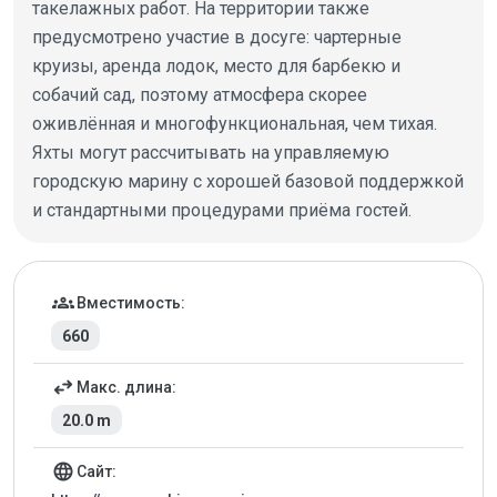
такелажных работ. На территории также
предусмотрено участие в досуге: чартерные
круизы, аренда лодок, место для барбекю и
собачий сад, поэтому атмосфера скорее
оживлённая и многофункциональная, чем тихая.
Яхты могут рассчитывать на управляемую
городскую марину с хорошей базовой поддержкой
и стандартными процедурами приёма гостей.
Детали марины
groups
Вместимость:
660
swap_horiz
Макс. длина:
20.0 m
language
Сайт: