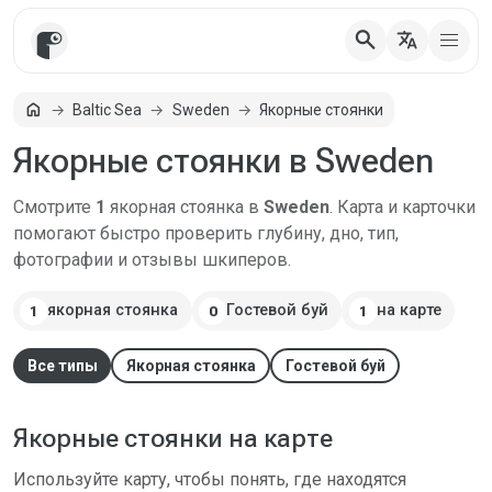
search
translate
Главная
home
Baltic Sea
Sweden
Якорные стоянки
Якорные стоянки в Sweden
Смотрите
1
якорная стоянка в
Sweden
. Карта и карточки
помогают быстро проверить глубину, дно, тип,
фотографии и отзывы шкиперов.
якорная стоянка
Гостевой буй
на карте
1
0
1
Все типы
Якорная стоянка
Гостевой буй
Якорные стоянки на карте
Используйте карту, чтобы понять, где находятся