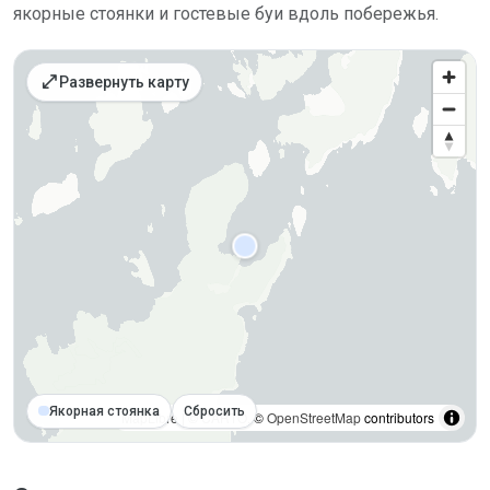
якорные стоянки и гостевые буи вдоль побережья.
open_in_full
Развернуть карту
Якорная стоянка
Сбросить
MapLibre
| ©
CARTO
, ©
OpenStreetMap
contributors