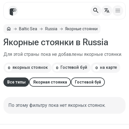
search
translate
Главная
home
Baltic Sea
Russia
Якорные стоянки
Якорные стоянки в Russia
Для этой страны пока не добавлены якорные стоянки.
якорных стоянок
Гостевой буй
на карте
0
0
0
Все типы
Якорная стоянка
Гостевой буй
По этому фильтру пока нет якорных стоянок.