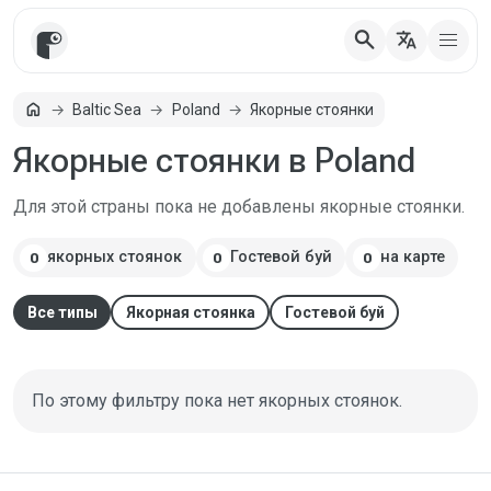
search
translate
Главная
home
Baltic Sea
Poland
Якорные стоянки
Якорные стоянки в Poland
Для этой страны пока не добавлены якорные стоянки.
якорных стоянок
Гостевой буй
на карте
0
0
0
Все типы
Якорная стоянка
Гостевой буй
По этому фильтру пока нет якорных стоянок.