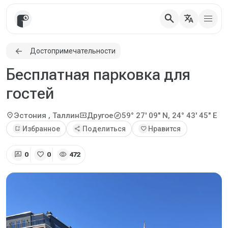
search
translate
Достопримечательности
Бесплатная парковка для
гостей
explore
location_on
local_activity
Эстония
, Таллин
Другое
59° 27' 09" N, 24° 43' 45" E
bookmark_add
Избранное
share
Поделиться
favorite
Нравится
rate_review
favorite
visibility
0
0
472