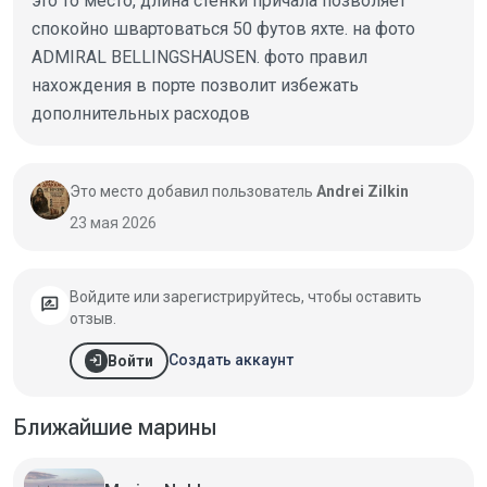
это то место, длина стенки причала позволяет
спокойно швартоваться 50 футов яхте. на фото
ADMIRAL BELLINGSHAUSEN. фото правил
нахождения в порте позволит избежать
дополнительных расходов
Это место добавил пользователь
Andrei Zilkin
23 мая 2026
Войдите или зарегистрируйтесь, чтобы оставить
rate_review
отзыв.
login
Создать аккаунт
Войти
Ближайшие марины