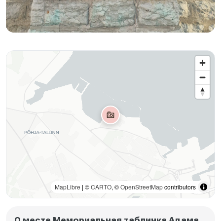
MapLibre
| ©
CARTO
, ©
OpenStreetMap
contributors
О месте Мемориальная табличка Адама