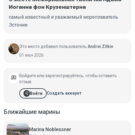
Иоганна фон Крузенштерна
самый известный и уважаемый мореплаватель
Эстонии
Это место добавил пользователь
Andrei Zilkin
01 июн 2026
Войдите или зарегистрируйтесь, чтобы оставить
rate_review
отзыв.
login
Создать аккаунт
Войти
Ближайшие марины
Marina Noblessner