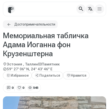
search
translate
Достопримечательности
Мемориальная табличка
Адама Иоганна фон
Крузенштерна
location_on
local_activity
Эстония
, Таллин
Памятник
explore
59° 27' 06" N, 24° 43' 46" E
bookmark_add
Избранное
share
Поделиться
favorite
Нравится
rate_review
favorite
visibility
0
0
545