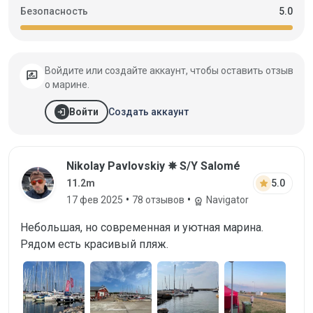
Безопасность
5.0
Войдите или создайте аккаунт, чтобы оставить отзыв
rate_review
о марине.
login
Создать аккаунт
Войти
Отзыв от Nikolay Pavlovskiy, 17 фев 20
Nikolay Pavlovskiy ✵ S/Y Salomé
star
5.0
11.2m
•
•
17 фев 2025
78 отзывов
Navigator
workspace_premium
Небольшая, но современная и уютная марина.
Рядом есть красивый пляж.