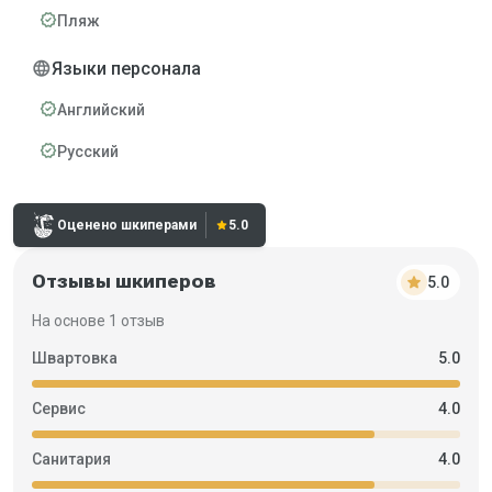
verified
Пляж
language
Языки персонала
verified
Английский
verified
Русский
Рейтинг:
Оценено шкиперами
star
5.0
Отзывы шкиперов
star
5.0
На основе 1 отзыв
Швартовка
5.0
Сервис
4.0
Санитария
4.0