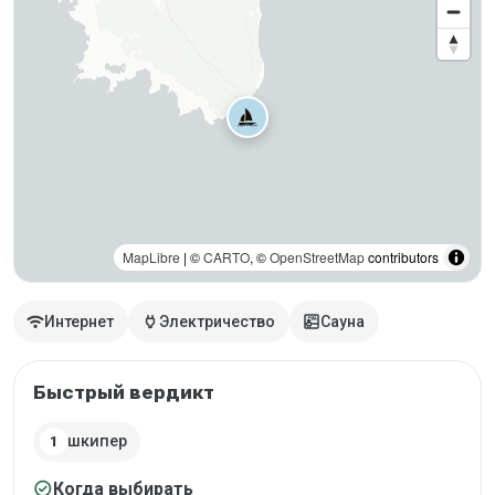
MapLibre
| ©
CARTO
, ©
OpenStreetMap
contributors
wifi
power
sauna
Интернет
Электричество
Сауна
Быстрый вердикт
шкипер
1
check_circle
Когда выбирать