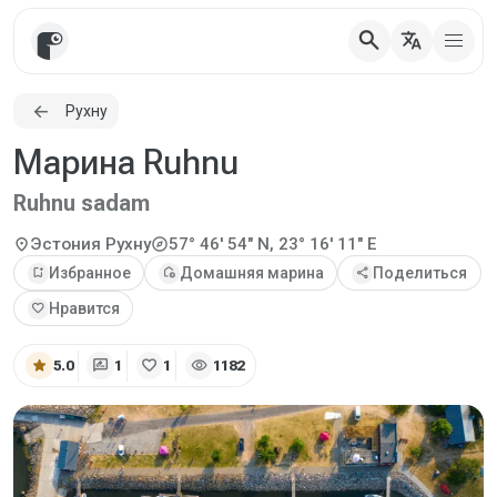
search
translate
Рухну
Марина Ruhnu
Ruhnu sadam
explore
location_on
Эстония
Рухну
57° 46' 54" N, 23° 16' 11" E
bookmark_add
Избранное
add_home
Домашняя марина
share
Поделиться
favorite
Нравится
star
rate_review
favorite
visibility
5.0
1
1
1182