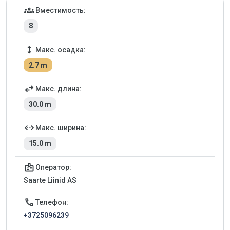
Детали марины
groups
Вместимость:
8
height
Макс. осадка:
2.7 m
swap_horiz
Макс. длина:
30.0 m
settings_ethernet
Макс. ширина:
15.0 m
badge
Оператор:
Saarte Liinid AS
call
Телефон:
+3725096239