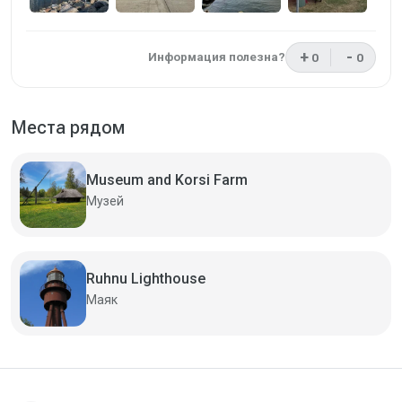
+
-
Информация полезна?
0
0
Отзыв был пол
Отзыв н
Места рядом
Museum and Korsi Farm
Музей
Ruhnu Lighthouse
Маяк