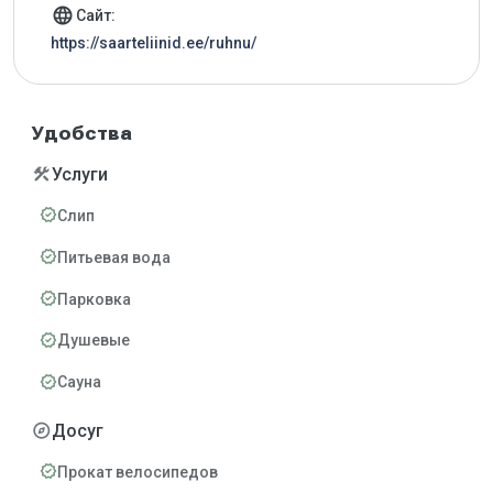
language
Сайт:
https://saarteliinid.ee/ruhnu/
Удобства
construction
Услуги
verified
Слип
verified
Питьевая вода
verified
Парковка
verified
Душевые
verified
Сауна
explore
Досуг
verified
Прокат велосипедов