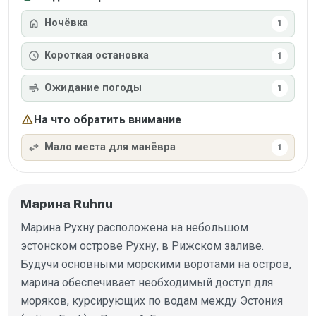
home
Ночёвка
1
schedule
Короткая остановка
1
air
Ожидание погоды
1
warning
На что обратить внимание
swap_horiz
Мало места для манёвра
1
Марина Ruhnu
Марина Рухну расположена на небольшом
эстонском острове Рухну, в Рижском заливе.
Будучи основными морскими воротами на остров,
марина обеспечивает необходимый доступ для
моряков, курсирующих по водам между Эстония