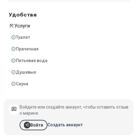
Удобства
construction
Услуги
verified
Туалет
verified
Прачечная
verified
Питьевая вода
verified
Душевые
verified
Сауна
Войдите или создайте аккаунт, чтобы оставить отзыв
rate_review
о марине.
login
Создать аккаунт
Войти