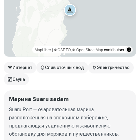
MapLibre
| ©
CARTO
, ©
OpenStreetMap
contributors
wifi
water_drop
power
Интернет
Слив сточных вод
Электричество
sauna
Сауна
Марина Suaru sadam
Suaru Port — очаровательная марина,
расположенная на спокойном побережье,
предлагающая уединённую и живописную
обстановку для моряков и путешественников.