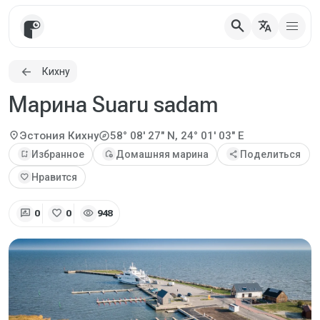
search
translate
Кихну
Марина Suaru sadam
explore
location_on
Эстония
Кихну
58° 08' 27" N, 24° 01' 03" E
bookmark_add
Избранное
add_home
Домашняя марина
share
Поделиться
favorite
Нравится
rate_review
favorite
visibility
0
0
948