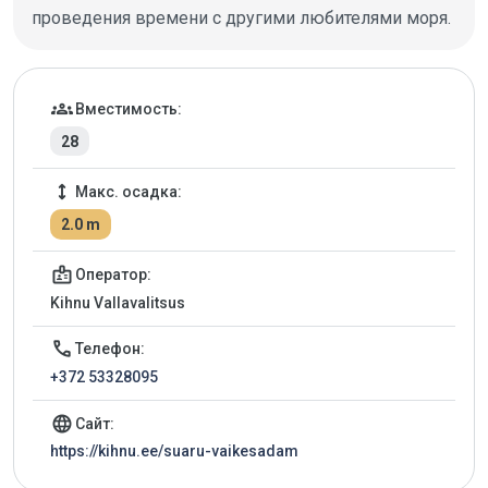
проведения времени с другими любителями моря.
Детали марины
groups
Вместимость:
28
height
Макс. осадка:
2.0 m
badge
Оператор:
Kihnu Vallavalitsus
call
Телефон:
+372 53328095
language
Сайт:
https://kihnu.ee/suaru-vaikesadam