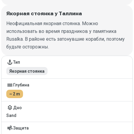
Якорная стоянка у Таллина
Неофициальная якорная стоянка. Можно
использовать во время праздников у памятника
Rusalka. В районе есть затонувшие корабли, поэтому
будьте осторожны.
Детали якорной стоянки
anchor
Тип
Якорная стоянка
water
Глубина
~ 2 m
layers
Дно
Sand
air
Защита