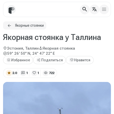
search
translate
Якорные стоянки
Якорная стоянка у Таллина
location_on
anchor
Эстония, Таллин
Якорная стоянка
explore
59° 26' 50" N, 24° 47' 22" E
bookmark_add
Избранное
share
Поделиться
favorite
Нравится
star
rate_review
favorite
visibility
2.0
1
1
722