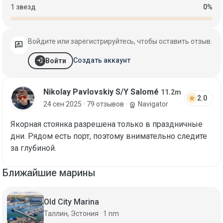
1 звезд
0%
Войдите или зарегистрируйтесь, чтобы оставить отзыв.
rate_review
login
Создать аккаунт
Войти
Nikolay Pavlovskiy S/Y Salomé
11.2m
star
2.0
24 сен 2025
· 79 отзывов
·
Navigator
workspace_premium
Якорная стоянка разрешена только в праздничные
дни. Рядом есть порт, поэтому внимательно следите
за глубиной.
Ближайшие марины
Old City Marina
Таллин, Эстония · 1 nm