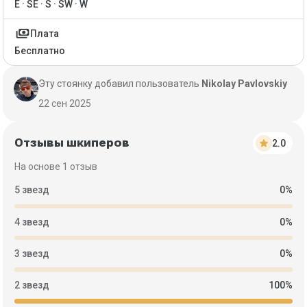
E · SE · S · SW · W
payments
Плата
Бесплатно
Эту стоянку добавил пользователь
Nikolay Pavlovskiy
22 сен 2025
Отзывы шкиперов
star
2.0
На основе 1 отзыв
5 звезд
0%
4 звезд
0%
3 звезд
0%
2 звезд
100%