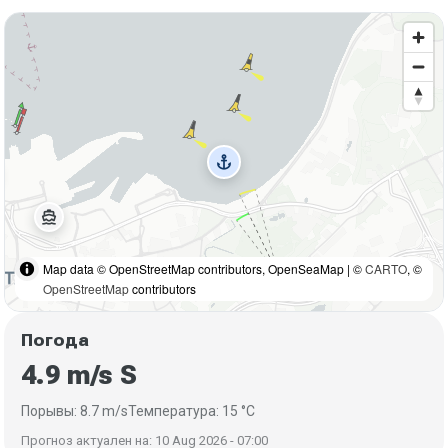
anchor
directions_boat
Map data © OpenStreetMap contributors, OpenSeaMap | ©
CARTO
, ©
OpenStreetMap
contributors
Погода
4.9 m/s S
Порывы: 8.7 m/s
Температура: 15 °C
Прогноз актуален на: 10 Aug 2026 - 07:00