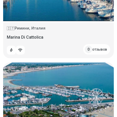
Римини, Италия
🇮🇹
Marina Di Cattolica
отзывов
0
bolt
wifi