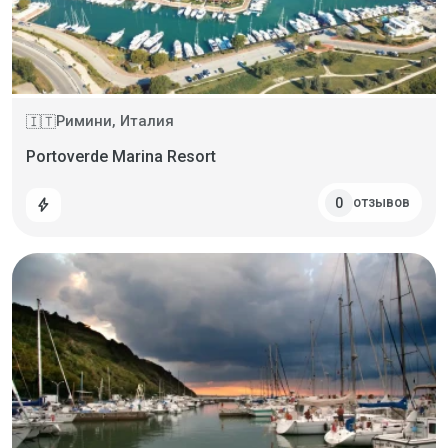
Римини, Италия
🇮🇹
Portoverde Marina Resort
отзывов
0
bolt