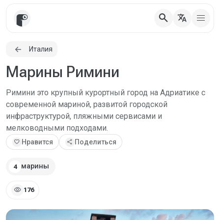
search
translate
Италия
Марины Римини
Римини это крупный курортный город на Адриатике с
современной мариной, развитой городской
инфраструктурой, пляжными сервисами и
мелководными подходами.
favorite
Нравится
share
Поделиться
марины
4
visibility
176