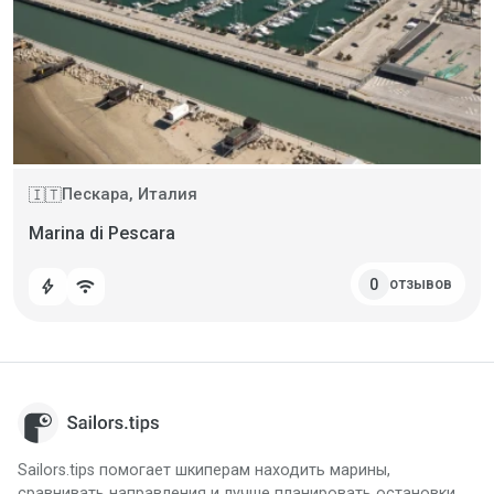
Пескара, Италия
🇮🇹
Marina di Pescara
отзывов
0
bolt
wifi
Sailors.tips помогает шкиперам находить марины,
сравнивать направления и лучше планировать остановки