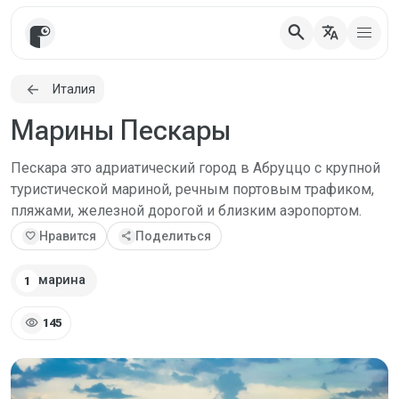
search
translate
Италия
Марины Пескары
Пескара это адриатический город в Абруццо с крупной
туристической мариной, речным портовым трафиком,
пляжами, железной дорогой и близким аэропортом.
favorite
Нравится
share
Поделиться
марина
1
visibility
145