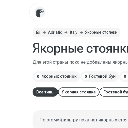
Главная
home
Adriatic
Italy
Якорные стоянки
Якорные стоянки
Для этой страны пока не добавлены якорны
якорных стоянок
Гостевой буй
0
0
0
Все типы
Якорная стоянка
Гостевой бу
По этому фильтру пока нет якорных стоя