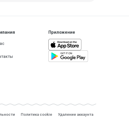
мпания
Приложение
нас
нтакты
льности
Политика cookie
Удаление аккаунта