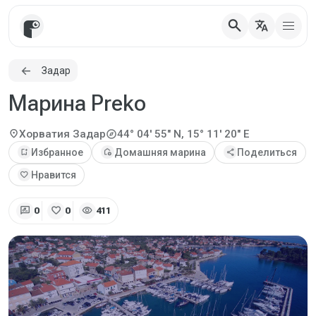
search
translate
Задар
Марина Preko
explore
location_on
Хорватия
Задар
44° 04' 55" N, 15° 11' 20" E
bookmark_add
Избранное
add_home
Домашняя марина
share
Поделиться
favorite
Нравится
rate_review
favorite
visibility
0
0
411