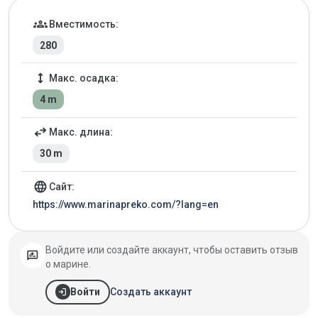
Детали марины
groups
Вместимость:
280
height
Макс. осадка:
4 m
swap_horiz
Макс. длина:
30 m
language
Сайт:
https://www.marinapreko.com/?lang=en
Войдите или создайте аккаунт, чтобы оставить отзыв
rate_review
о марине.
login
Создать аккаунт
Войти