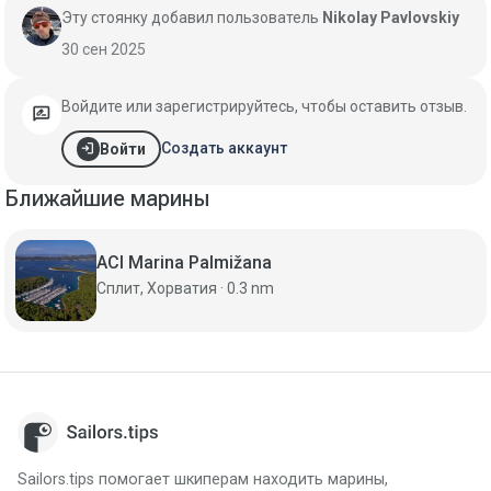
Эту стоянку добавил пользователь
Nikolay Pavlovskiy
30 сен 2025
Войдите или зарегистрируйтесь, чтобы оставить отзыв.
rate_review
login
Создать аккаунт
Войти
Ближайшие марины
ACI Marina Palmižana
Сплит, Хорватия · 0.3 nm
Sailors.tips помогает шкиперам находить марины,