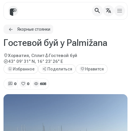
search
translate
Якорные стоянки
Гостевой буй у Palmižana
location_on
anchor
Хорватия, Сплит
Гостевой буй
explore
43° 09' 31" N, 16° 23' 26" E
bookmark_add
Избранное
share
Поделиться
favorite
Нравится
rate_review
favorite
visibility
0
0
608