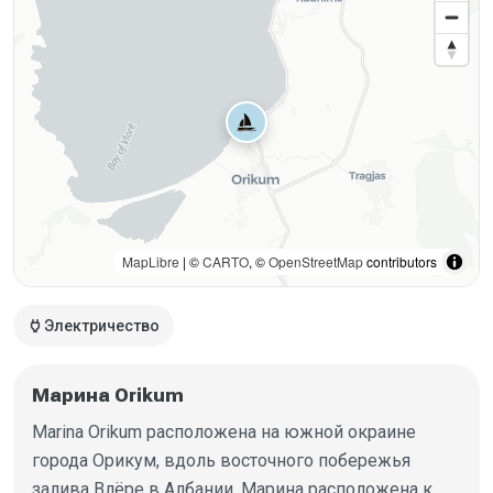
MapLibre
| ©
CARTO
, ©
OpenStreetMap
contributors
power
Электричество
Марина Orikum
Marina Orikum расположена на южной окраине
города Орикум, вдоль восточного побережья
залива Влёре в Албании. Марина расположена к