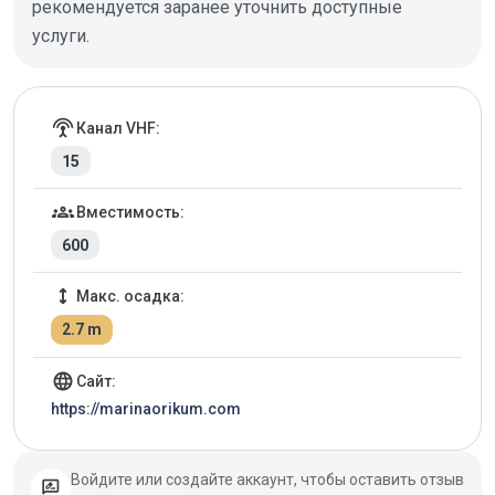
рекомендуется заранее уточнить доступные
услуги.
Детали марины
settings_input_antenna
Канал VHF:
15
groups
Вместимость:
600
height
Макс. осадка:
2.7 m
language
Сайт:
https://marinaorikum.com
Войдите или создайте аккаунт, чтобы оставить отзыв
rate_review