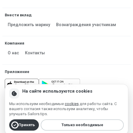
Внести вклад
Предложить марину
Вознаграждения участникам
Компания
О нас
Контакты
Приложение
На сайте используются cookies
cookie
Мы используем необходимые
cookies
для работы сайта. С
Made in Estonia
вашего согласия также используем аналитику, чтобы
Работает на MESF OÜ 2013-2026 ©
улучшать Sailors.tips.
Условия использования
Политика конфиденциальности
check_circle
Принять
Только необходимые
Политика cookie
Удаление аккаунта