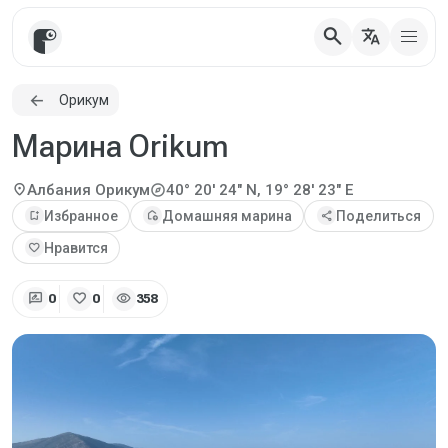
search
translate
Орикум
Марина Orikum
explore
location_on
Албания
Орикум
40° 20' 24" N, 19° 28' 23" E
bookmark_add
Избранное
add_home
Домашняя марина
share
Поделиться
favorite
Нравится
rate_review
favorite
visibility
0
0
358