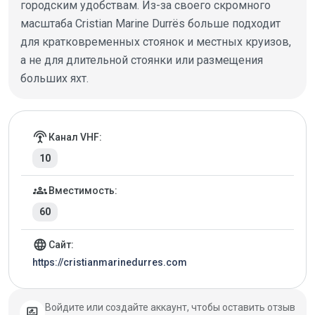
городским удобствам. Из-за своего скромного
масштаба Cristian Marine Durrës больше подходит
для кратковременных стоянок и местных круизов,
а не для длительной стоянки или размещения
больших яхт.
Детали марины
settings_input_antenna
Канал VHF:
10
groups
Вместимость:
60
language
Сайт:
https://cristianmarinedurres.com
Войдите или создайте аккаунт, чтобы оставить отзыв
rate_review