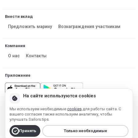
Внести вклад
Предложить марину
Вознаграждения участникам
Компания
О нас
Контакты
Приложение
На сайте используются cookies
cookie
Мы используем необходимые
cookies
для работы сайта. С
Made in Estonia
вашего согласия также используем аналитику, чтобы
Работает на MESF OÜ 2013-2026 ©
улучшать Sailors.tips.
Условия использования
Политика конфиденциальности
check_circle
Принять
Только необходимые
Политика cookie
Удаление аккаунта