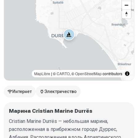
MapLibre
| ©
CARTO
, ©
OpenStreetMap
contributors
wifi
power
Интернет
Электричество
Марина Cristian Marine Durrës
Cristian Marine Durrës — небольшая марина,
расположенная в прибрежном городе Дуррес,
Албания. Расположенная вдоль Адриатического