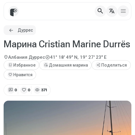
search
translate
Дуррес
Марина Cristian Marine Durrës
explore
location_on
Албания
Дуррес
41° 18' 49" N, 19° 27' 23" E
bookmark_add
Избранное
add_home
Домашняя марина
share
Поделиться
favorite
Нравится
rate_review
favorite
visibility
0
0
371